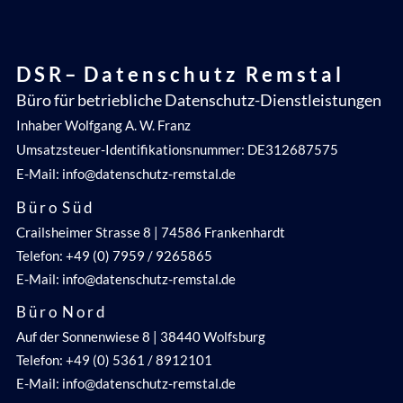
D S R – D a t e n s c h u t z R e m s t a l
Büro für betriebliche Datenschutz-Dienstleistungen
Inhaber Wolfgang A. W. Franz
Umsatzsteuer-Identifikationsnummer: DE312687575
E-Mail: info@datenschutz-remstal.de
B ü r o S ü d
Crailsheimer Strasse 8 | 74586 Frankenhardt
Telefon: +49 (0) 7959 / 9265865
E-Mail: info@datenschutz-remstal.de
B ü r o N o r d
Auf der Sonnenwiese 8 | 38440 Wolfsburg
Telefon: +49 (0) 5361 / 8912101
E-Mail: info@datenschutz-remstal.de