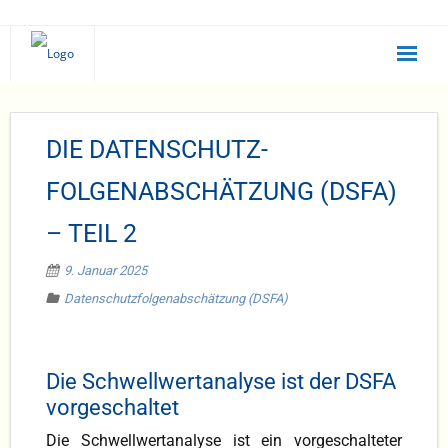
Statusanalyse
DIE DATENSCHUTZ-
Selbsttest
FOLGENABSCHÄTZUNG (DSFA)
Irrtümer
– TEIL 2
Beratung
9. Januar 2025
Umsetzung
Datenschutzfolgenabschätzung (DSFA)
SQIDAS
Die Schwellwertanalyse ist der DSFA
EQUAL PAY
vorgeschaltet
Blog
Die Schwellwertanalyse ist ein vorgeschalteter