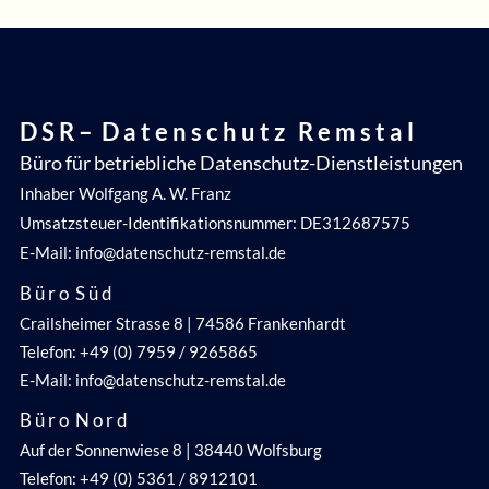
D S R – D a t e n s c h u t z R e m s t a l
Büro für betriebliche Datenschutz-Dienstleistungen
Inhaber Wolfgang A. W. Franz
Umsatzsteuer-Identifikationsnummer: DE312687575
E-Mail: info@datenschutz-remstal.de
B ü r o S ü d
Crailsheimer Strasse 8 | 74586 Frankenhardt
Telefon: +49 (0) 7959 / 9265865
E-Mail: info@datenschutz-remstal.de
B ü r o N o r d
Auf der Sonnenwiese 8 | 38440 Wolfsburg
Telefon: +49 (0) 5361 / 8912101