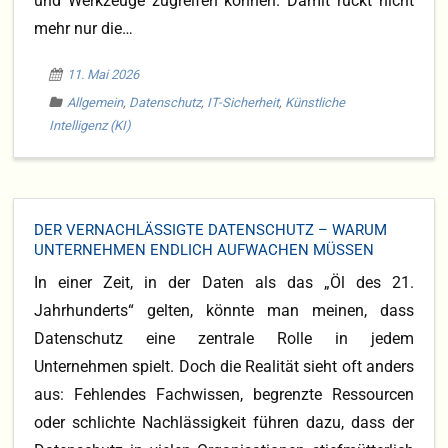
und Werkzeuge zugreifen können. Damit rückt nicht
mehr nur die…
Blog
11. Mai 2026
DS-GVO
Allgemein
,
Datenschutz
,
IT-Sicherheit
,
Künstliche
Intelligenz (KI)
DER VERNACHLÄSSIGTE DATENSCHUTZ – WARUM
UNTERNEHMEN ENDLICH AUFWACHEN MÜSSEN
In einer Zeit, in der Daten als das „Öl des 21.
Jahrhunderts“ gelten, könnte man meinen, dass
Datenschutz eine zentrale Rolle in jedem
Unternehmen spielt. Doch die Realität sieht oft anders
aus: Fehlendes Fachwissen, begrenzte Ressourcen
oder schlichte Nachlässigkeit führen dazu, dass der