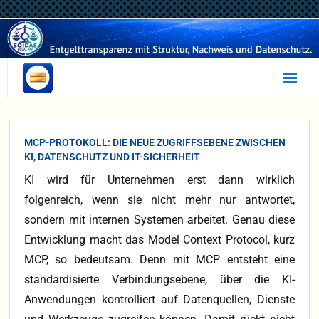
Statusanalyse
MCP-PROTOKOLL: DIE NEUE ZUGRIFFSEBENE ZWISCHEN
Selbsttest
KI, DATENSCHUTZ UND IT-SICHERHEIT
KI wird für Unternehmen erst dann wirklich
Irrtümer
folgenreich, wenn sie nicht mehr nur antwortet,
Beratung
sondern mit internen Systemen arbeitet. Genau diese
Entwicklung macht das Model Context Protocol, kurz
Umsetzung
MCP, so bedeutsam. Denn mit MCP entsteht eine
SQIDAS
standardisierte Verbindungsebene, über die KI-
Anwendungen kontrolliert auf Datenquellen, Dienste
EQUAL PAY