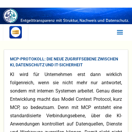
Statusanalyse
MCP-PROTOKOLL: DIE NEUE ZUGRIFFSEBENE ZWISCHEN
Selbsttest
KI, DATENSCHUTZ UND IT-SICHERHEIT
KI wird für Unternehmen erst dann wirklich
Irrtümer
folgenreich, wenn sie nicht mehr nur antwortet,
Beratung
sondern mit internen Systemen arbeitet. Genau diese
Entwicklung macht das Model Context Protocol, kurz
Umsetzung
MCP, so bedeutsam. Denn mit MCP entsteht eine
SQIDAS
standardisierte Verbindungsebene, über die KI-
Anwendungen kontrolliert auf Datenquellen, Dienste
EQUAL PAY