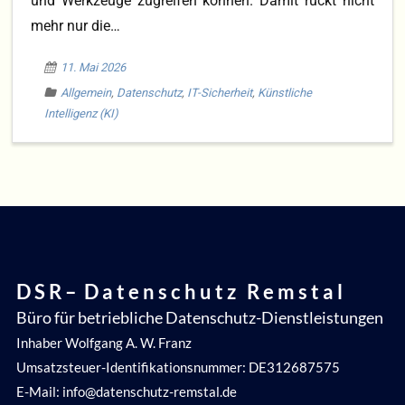
und Werkzeuge zugreifen können. Damit rückt nicht
mehr nur die…
Blog
11. Mai 2026
DS-GVO
Allgemein
,
Datenschutz
,
IT-Sicherheit
,
Künstliche
Intelligenz (KI)
D S R – D a t e n s c h u t z R e m s t a l
Büro für betriebliche Datenschutz-Dienstleistungen
Inhaber Wolfgang A. W. Franz
Umsatzsteuer-Identifikationsnummer: DE312687575
E-Mail: info@datenschutz-remstal.de