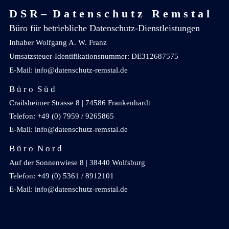
D S R – D a t e n s c h u t z R e m s t a l
Büro für betriebliche Datenschutz-Dienstleistungen
Inhaber Wolfgang A. W. Franz
Umsatzsteuer-Identifikationsnummer: DE312687575
E-Mail: info@datenschutz-remstal.de
B ü r o S ü d
Crailsheimer Strasse 8 | 74586 Frankenhardt
Telefon: +49 (0) 7959 / 9265865
E-Mail: info@datenschutz-remstal.de
B ü r o N o r d
Auf der Sonnenwiese 8 | 38440 Wolfsburg
Telefon: +49 (0) 5361 / 8912101
E-Mail: info@datenschutz-remstal.de