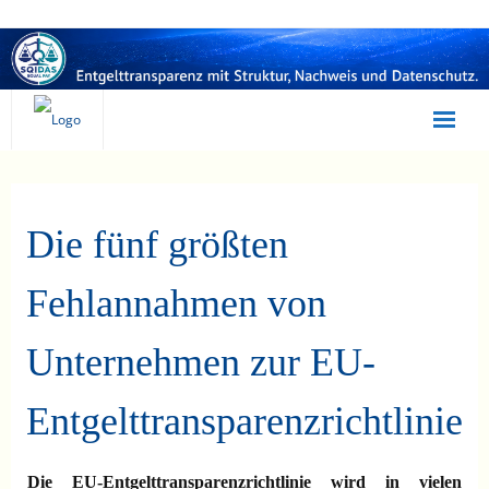
Statusanalyse
Selbsttest
Die fünf größten
Irrtümer
Fehlannahmen von
Beratung
Unternehmen zur EU-
Umsetzung
Entgelttransparenzrichtlinie
SQIDAS
EQUAL PAY
Die EU-Entgelttransparenzrichtlinie wird in vielen