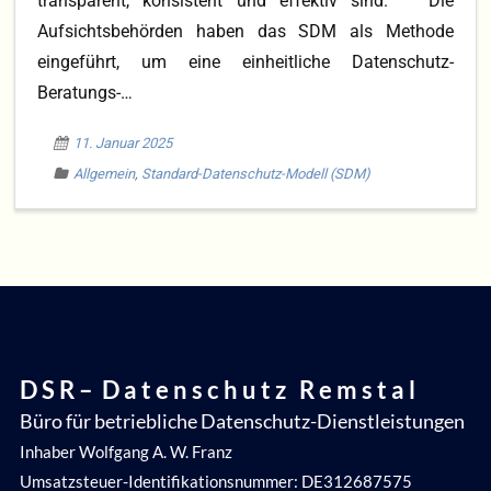
transparent, konsistent und effektiv sind. Die
Aufsichtsbehörden haben das SDM als Methode
Blog
eingeführt, um eine einheitliche Datenschutz-
DS-GVO
Beratungs-…
11. Januar 2025
Allgemein
,
Standard-Datenschutz-Modell (SDM)
D S R – D a t e n s c h u t z R e m s t a l
Büro für betriebliche Datenschutz-Dienstleistungen
Inhaber Wolfgang A. W. Franz
Umsatzsteuer-Identifikationsnummer: DE312687575