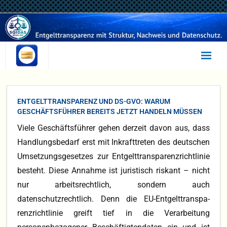
Statusanalyse
ENTGELTTRANSPARENZ UND DS-GVO: WARUM
Selbsttest
GESCHÄFTSFÜHRER BEREITS JETZT HANDELN MÜSSEN
Viele Geschäftsführer gehen derzeit davon aus, dass
Irrtümer
Handlungsbedarf erst mit Inkrafttreten des deutschen
Beratung
Umsetzungsgesetzes zur Entgelttranspa­renzrichtlinie
besteht. Diese Annahme ist juristisch riskant – nicht
Umsetzung
nur arbeitsrechtlich, sondern auch
SQIDAS
datenschutzrechtlich. Denn die EU-Entgelttranspa­
renzrichtlinie greift tief in die Verarbeitung
EQUAL PAY