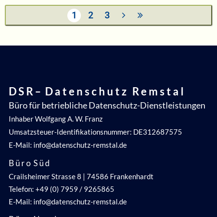
1
2
3
D S R – D a t e n s c h u t z R e m s t a l
Büro für betriebliche Datenschutz-Dienstleistungen
Inhaber Wolfgang A. W. Franz
Umsatzsteuer-Identifikationsnummer: DE312687575
E-Mail: info@datenschutz-remstal.de
B ü r o S ü d
Crailsheimer Strasse 8 | 74586 Frankenhardt
Telefon: +49 (0) 7959 / 9265865
E-Mail: info@datenschutz-remstal.de